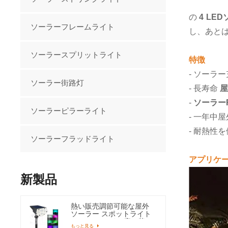
の
4 LE
ソーラーフレームライト
し、あと
ソーラースプリットライト
特徴
- ソーラ
ソーラー街路灯
- 長寿命
屋
-
ソーラー
ソーラーピラーライト
- 一年中
- 耐熱性
ソーラーフラッドライト
アプリケ
新製品
熱い販売調節可能な屋外
ソーラー スポットライト
RGB Led ライト庭の草や
もっと見る