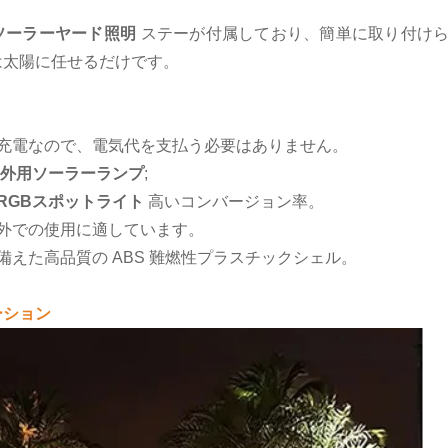
Dソーラーヤード照明
ステーが付属しており、簡単に取り付けら
は太陽に任せるだけです。
ー充電なので、電気代を支払う必要はありません。
外用ソーラーランプ
;
RGBスポットライト
高いコンバージョン率。
屋外での使用に適しています。
を備えた高品質の ABS 難燃性プラスチックシェル。
ーション