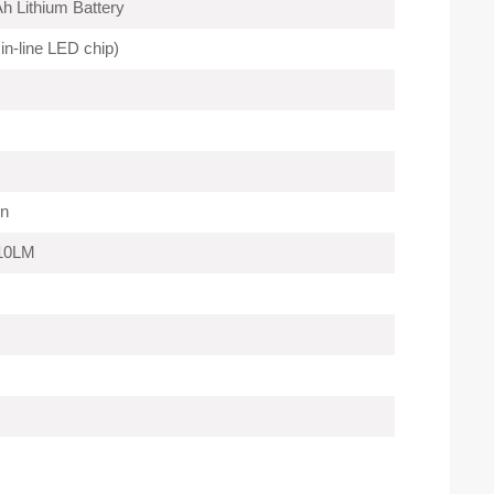
 Lithium Battery
n-line LED chip)
on
10LM