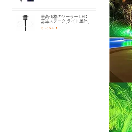
庭用
最高価格のソーラー LED
芝生ステーク ライト屋外
防水アース プラグ ランプ
もっと見る
庭の通路用
高品質防水 3 モード屋外
ソーラー壁掛けライトモ
ーションセンサーランプ
もっと見る
266 LED 付き
ホット販売ソーラースト
リングライトウォームホ
ワイト100 LED妖精ランプ
もっと見る
用ツリーパーティー結婚
式
人気の屋外ちらつきソー
ラーフレームライト庭庭
通路装飾ランタン
もっと見る