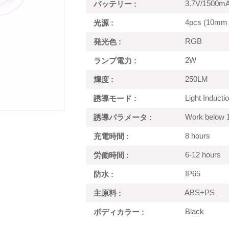
3.7V/1500mAh
バッテリー :
4pcs (10mm i
光源 :
RGB
発光色 :
2W
ランプ電力 :
250LM
輝度 :
Light Inducti
誘導モード :
Work below 
誘導パラメータ :
8 hours
充電時間 :
6-12 hours
労働時間 :
IP65
防水 :
ABS+PS
主原料 :
Black
ボディカラー :