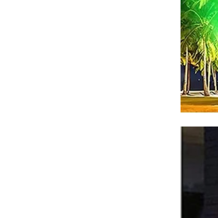
ホット販売ソーラースプ
リットスポットランプ屋
外用3ランプ付きLED芝生
もっと見る
スポットライト
ABS 90W 144 個の光ビー
ズが付いている 1 つの
LED の屋外の太陽街路灯
もっと見る
にすべて入ります
8 LED が付いている防水
屋外の中庭の太陽柱ライ
トの庭のポスト ランプ
もっと見る